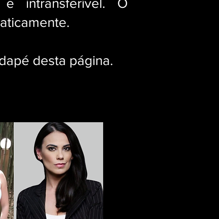
 intransferível. O
aticamente.
odapé desta página.