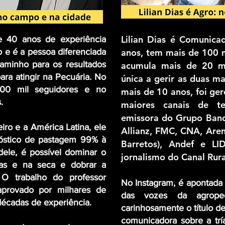
Lilian Dias é Comunic
 40 anos de experiência
e é a pessoa diferenciada
anos, tem mais de 100 m
aminho para os resultados
acumula mais de 20 mi
ara atingir na Pecuária. No
única a gerir as duas ma
100 mil seguidores e no
mais de 10 anos, foi ge
s.
maiores canais de te
emissora do Grupo Band
eiro e a América Latina, ele
Allianz, FMC, CNA, Are
óstico de pastagem 99% à
Barretos), Andef e L
 dele, é possível dominar o
jornalismo do Canal Rura
as e na seca e dobrar a
 O trabalho do professor
No Instagram, é apontada
aprovado por milhares de
das vozes da agropec
décadas de experiência.
carinhosamente o título d
comunicadora sobre a trí